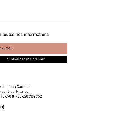
 toutes nos informations
S`abonner maintenant
e des Cinq Cantons
rpentras, France
245 678 & +33 620 784 752