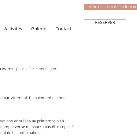
Voir nos bons cadeaux
RÉSERVER
Activités
Galerie
Contact
près-midi pourra être envisagée.
oit par virement. Ce paiement est non
vations annulées au printemps ou à
l'acompte versé ne pourra pas être reporté.
ent de la confirmation.